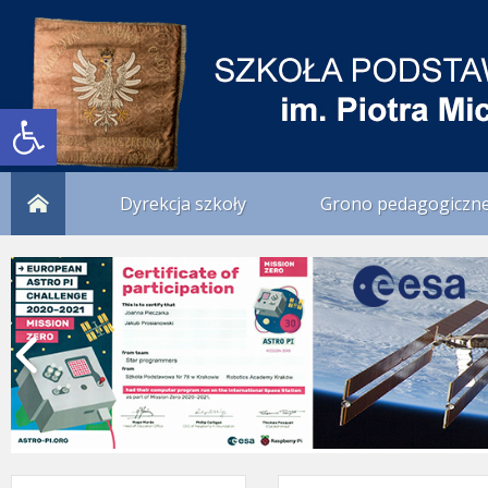
Otwórz pasek narzędzi
Dyrekcja szkoły
Grono pedagogiczn