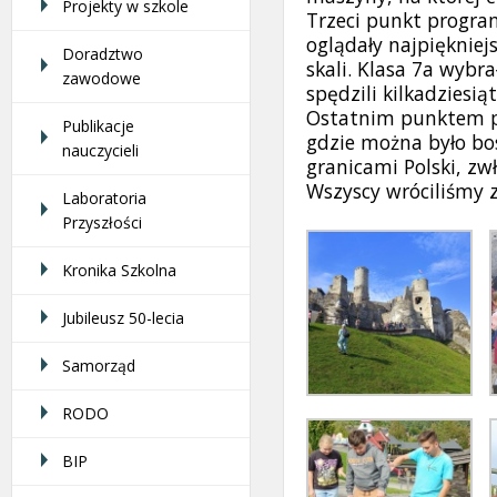
Projekty w szkole
Trzeci punkt program
oglądały najpięknie
Doradztwo
skali. Klasa 7a wyb
zawodowe
spędzili kilkadziesi
Ostatnim punktem p
Publikacje
gdzie można było bos
nauczycieli
granicami Polski, zw
Wszyscy wróciliśmy z
Laboratoria
Przyszłości
Kronika Szkolna
Jubileusz 50-lecia
Samorząd
RODO
BIP