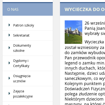
WYCIECZKA DO OG
O NAS
26 wrześn
Patron szkoły
Panią Joa
wybrały si
Sekretariat
Wycieczka
Dokumenty
został wzniesiony za
szkolne
do zamków wybudowan
Pan przewodnik opowi
Dyplomy i
legend o zamku min. 
Certyfikaty
innych duchach, któ
Następnie, dzieci ud
Osiągnięcia
saneczkowym, co wyw
uczniów
Kolejnym punktem p
Doświadczeń Fizyczn
Zajęcia
polega złudzenie opty
pozalekcyjne
Niektórym dzieciom u
maszyny, na której ćw